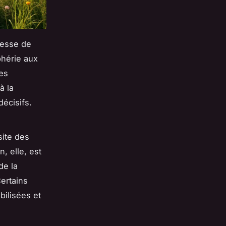
tresse de
phérie aux
ses
à la
écisifs.
site des
, elle, est
de la
Certains
bilisées et