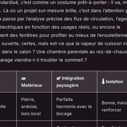
ndardisé, c’est comme un costume prêt-à-porter : il va, ma
 Là où un projet sur-mesure brille, c’est dans l’attention
a passe par l’analyse précise des flux de circulation, l’a
électriques en fonction des usages réels, ou encore le
ent des fenêtres pour profiter au mieux de l’ensoleilleme
 ouverte, certes, mais est-ce que la vapeur de cuisson ir
 dans le salon ? Une chambre parentale au rez-de-chau
garage viendra-t-il troubler le sommeil ?
🧱
🌿 Intégration
🌡️ Isolation
Matériaux
paysagère
Pierre,
Parfaite
Bonne, mais
lle
ardoise,
harmonie avec le
renforcer
bois local
bocage