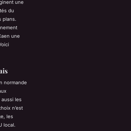
ginent une
ités du
s plans.
agnement
 Caen une
Voici
ais
tion normande
aux
 aussi les
hoix n’est
e, les
 local.