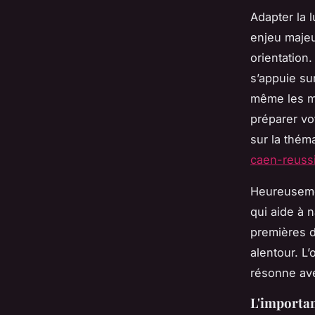
Adapter la 
enjeu majeu
orientation.
s’appuie sur
même les mo
préparer v
sur la thém
caen-reuss
Heureuseme
qui aide à 
premières d
alentour. L’
résonne av
L'importan