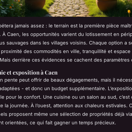
pétera jamais assez : le terrain est la première pièce maî
t. À Caen, les opportunités varient du lotissement en péri
lus sauvages dans les villages voisins. Chaque option a 
proximité des commodités en ville, tranquillité et espace 
ais derrière ces évidences se cachent des paramètres d
e et exposition à Caen
en pente peut offrir de beaux dégagements, mais il néces
adaptées - et donc un budget supplémentaire. L’exposition
e pour le confort. Une cuisine ou un salon au sud, c’est 
e la journée. À l’ouest, attention aux chaleurs estivales. 
els proposent même une sélection de propriétés déjà via
t orientées, ce qui fait gagner un temps précieux.