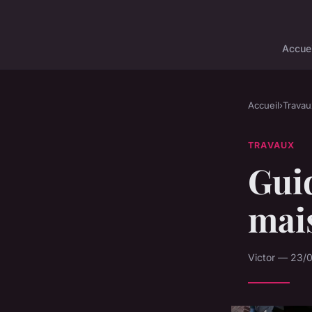
Accuei
Accueil
›
Travau
TRAVAUX
Guid
mai
Victor — 23/0