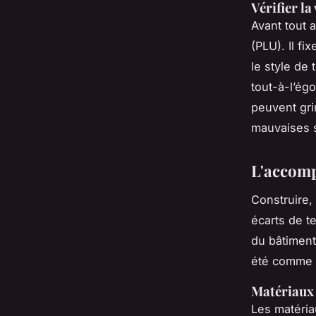
Vérifier la
Avant tout 
(PLU). Il fi
le style de 
tout-à-l’ég
peuvent grim
mauvaises s
L'accomp
Construire,
écarts de t
du bâtiment 
été comme 
Matériaux 
Les matéria