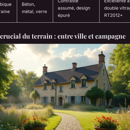
Contraste
Excellente 
bique
Béton,
assumé, design
double vitra
raine
métal, verre
épuré
RT2012+
crucial du terrain : entre ville et campagne