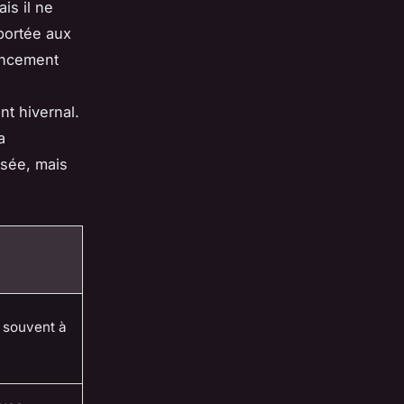
is il ne
 portée aux
gencement
nt hivernal.
a
ssée, mais
 souvent à