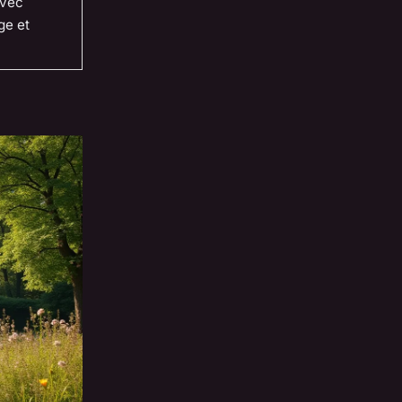
avec
ge et