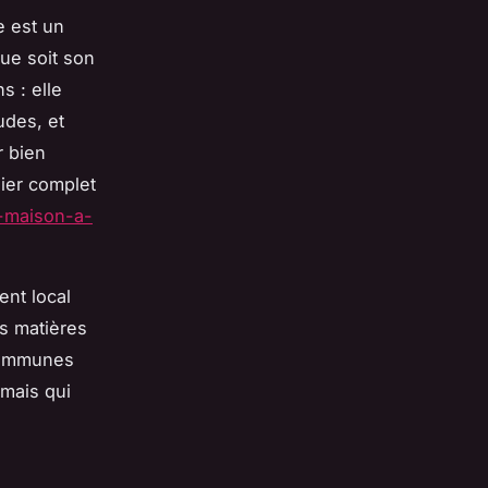
e est un
ue soit son
s : elle
udes, et
r bien
ier complet
a-maison-a-
nt local
es matières
 communes
 mais qui