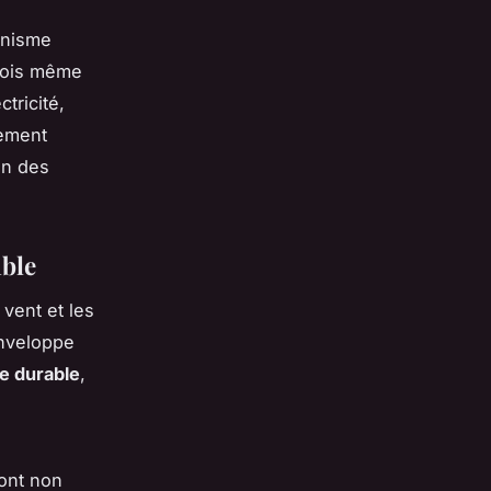
banisme
rfois même
tricité,
dement
en des
ble
 vent et les
enveloppe
e durable
,
sont non