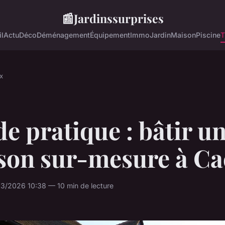
📰
Jardinssurprises
l
Actu
Déco
Déménagement
Équipement
Immo
Jardin
Maison
Piscine
T
x
e pratique : bâtir u
son sur-mesure à Ca
3/2026 10:38 — 10 min de lecture