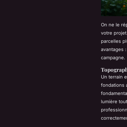
On ne le ré
votre proje
parcelles p
avantages : 
campagne. M
Topographi
Un terrain 
fondations 
fondamental
lumière tout
professionn
correctemen