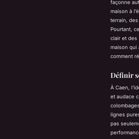
façonne aut
maison à l’é
terrain, de
Pourtant, c
clair et des
maison qui a
comment réu
Définir s
À Caen, l’id
et audace c
colombages 
lignes pure
pas seuleme
performance