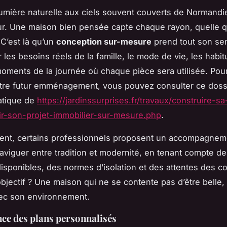
lumière naturelle aux ciels souvent couverts de Normandi
r. Une maison bien pensée capte chaque rayon, quelle q
 C’est là qu’un
conception sur-mesure
prend tout son sen
 les besoins réels de la famille, le mode de vie, les habit
ments de la journée où chaque pièce sera utilisée. Pou
otre futur emménagement, vous pouvez consulter ce doss
atique de
https://jardinssurprises.fr/travaux/construire-s
ir-son-projet-immobilier-sur-mesure.php
.
nt, certains professionnels proposent un accompagneme
naviguer entre tradition et modernité, en tenant compte d
isponibles, des normes d’isolation et des attentes des
objectif ? Une maison qui ne se contente pas d’être belle,
ec son environnement.
ce des plans personnalisés