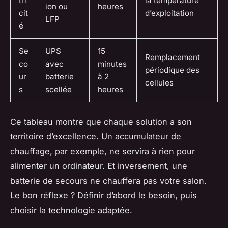
tri
la température
ion ou
heures
cit
d’exploitation
LFP
é
Se
UPS
15
Remplacement
co
avec
minutes
périodique des
ur
batterie
à 2
cellules
s
scellée
heures
Ce tableau montre que chaque solution a son
territoire d’excellence. Un accumulateur de
chauffage, par exemple, ne servira à rien pour
alimenter un ordinateur. Et inversement, une
batterie de secours ne chauffera pas votre salon.
Le bon réflexe ? Définir d’abord le besoin, puis
choisir la technologie adaptée.