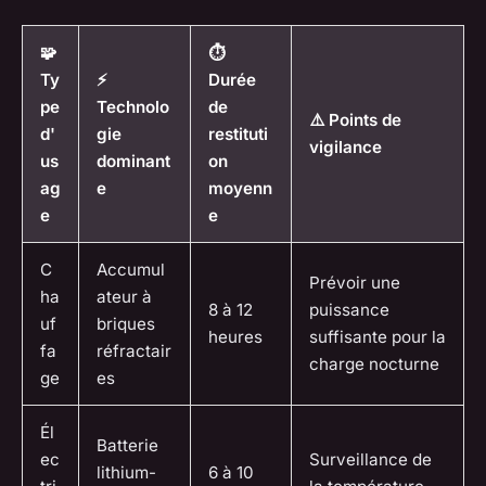
🧩
⏱️
Ty
⚡
Durée
pe
Technolo
de
⚠️ Points de
d'
gie
restituti
vigilance
us
dominant
on
ag
e
moyenn
e
e
C
Accumul
Prévoir une
ha
ateur à
8 à 12
puissance
uf
briques
heures
suffisante pour la
fa
réfractair
charge nocturne
ge
es
Él
Batterie
ec
Surveillance de
lithium-
6 à 10