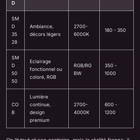
D
SM
D
Ambiance,
2700-
180 - 350
35
décors légers
6000K
28
SM
Eclairage
D
RGB/RG
350 -
fonctionnel ou
50
BW
1000
coloré, RGB
50
Lumière
CO
continue,
2700-
600 -
B
design
4000K
1200
premium
On lit tout et son contraire, mais la réalité frappe, il