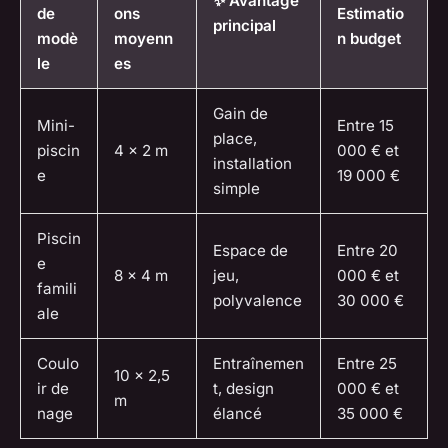
✨ Avantage
de
ons
Estimatio
principal
modè
moyenn
n budget
le
es
Gain de
Mini-
Entre 15
place,
piscin
4 x 2 m
000 € et
installation
e
19 000 €
simple
Piscin
Espace de
Entre 20
e
8 x 4 m
jeu,
000 € et
famili
polyvalence
30 000 €
ale
Coulo
Entraînemen
Entre 25
10 x 2,5
ir de
t, design
000 € et
m
nage
élancé
35 000 €